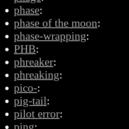
phase
:
phase of the moon
:
phase-wrapping
:
PHB
:
phreaker
:
phreaking
:
pico-
:
pig-tail
:
pilot error
:
ping
: