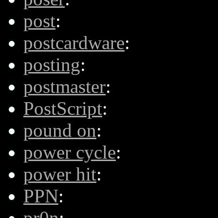
post
:
postcardware
:
posting
:
postmaster
:
PostScript
:
pound on
:
power cycle
:
power hit
:
PPN
:
pr0n
: