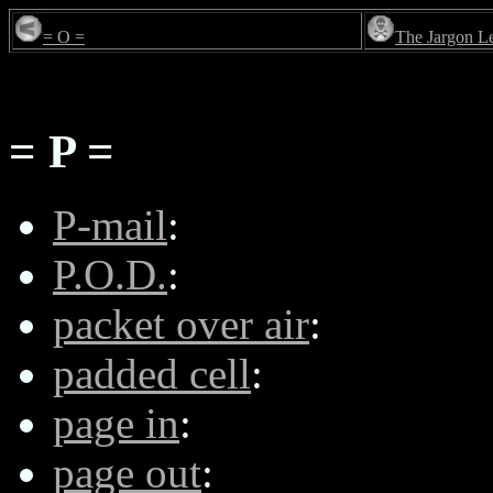
= O =
The Jargon L
= P =
P-mail
:
P.O.D.
:
packet over air
:
padded cell
:
page in
:
page out
: