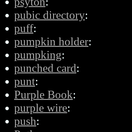
psyton
:
pubic directory
:
puff
:
pumpkin holder
:
pumpking
:
punched card
:
punt
:
Purple Book
:
purple wire
:
push
: