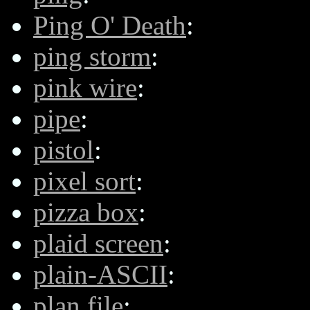
Ping O' Death
:
ping storm
:
pink wire
:
pipe
:
pistol
:
pixel sort
:
pizza box
:
plaid screen
:
plain-ASCII
:
plan file
: