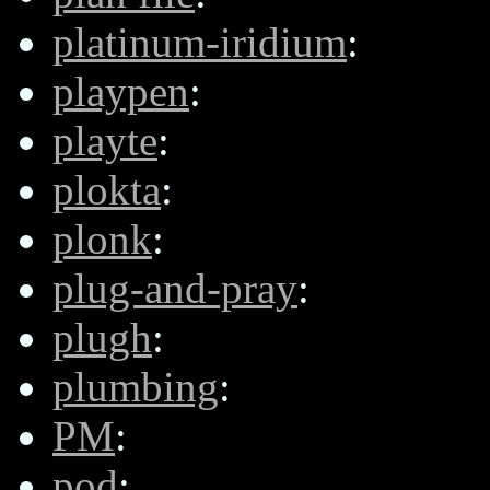
platinum-iridium
:
playpen
:
playte
:
plokta
:
plonk
:
plug-and-pray
:
plugh
:
plumbing
:
PM
:
pod
: