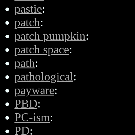
pastie
:
patch
:
patch pumpkin
:
patch space
:
path
:
pathological
:
payware
:
PBD
:
PC-ism
:
PD
: