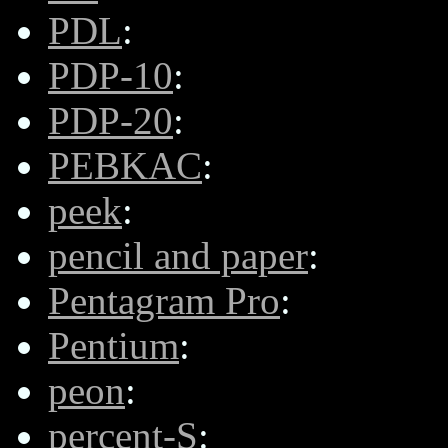
PDL
:
PDP-10
:
PDP-20
:
PEBKAC
:
peek
:
pencil and paper
:
Pentagram Pro
:
Pentium
:
peon
:
percent-S
: