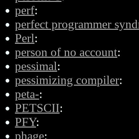
perf
:
perfect programmer syn
Perl
:
person of no account
:
pessimal
:
pessimizing compiler
:
peta-
:
PETSCII
:
PFY
:
phage
: