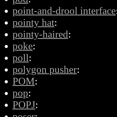
point-and-drool interface
pointy hat
:
pointy-haired
:
poke
:
poll
:
polygon pusher
:
POM
:
pop
:
POPJ
:
poser
: