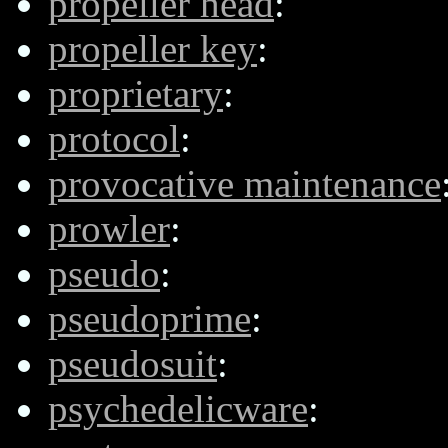
propeller head
:
propeller key
:
proprietary
:
protocol
:
provocative maintenance
prowler
:
pseudo
:
pseudoprime
:
pseudosuit
:
psychedelicware
: