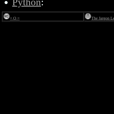
Python
:
= O =
The Jargon L